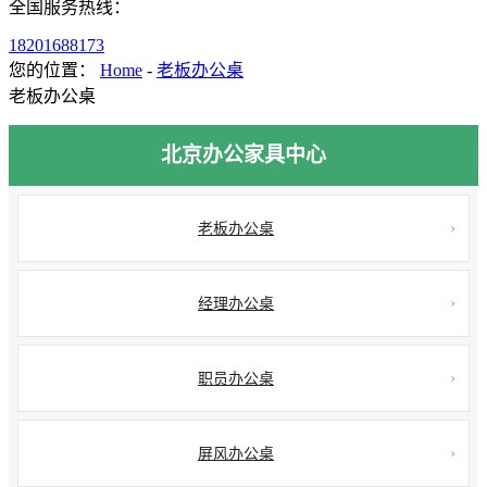
全国服务热线：
18201688173
您的位置：
Home
-
老板办公桌
老板办公桌
北京办公家具中心
老板办公桌
经理办公桌
职员办公桌
屏风办公桌