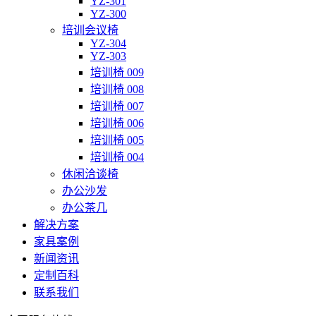
YZ-301
YZ-300
培训会议椅
YZ-304
YZ-303
培训椅 009
培训椅 008
培训椅 007
培训椅 006
培训椅 005
培训椅 004
休闲洽谈椅
办公沙发
办公茶几
解决方案
家具案例
新闻资讯
定制百科
联系我们