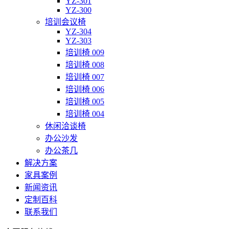
YZ-301
YZ-300
培训会议椅
YZ-304
YZ-303
培训椅 009
培训椅 008
培训椅 007
培训椅 006
培训椅 005
培训椅 004
休闲洽谈椅
办公沙发
办公茶几
解决方案
家具案例
新闻资讯
定制百科
联系我们