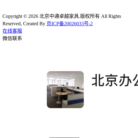
Copyright © 2026 北京中通卓越家具.版权所有 All Rights
Reserved, Created By
京ICP备20026033号-2
在线客服
微信联系