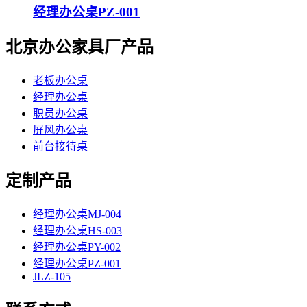
经理办公桌PZ-001
北京办公家具厂产品
老板办公桌
经理办公桌
职员办公桌
屏风办公桌
前台接待桌
定制产品
经理办公桌MJ-004
经理办公桌HS-003
经理办公桌PY-002
经理办公桌PZ-001
JLZ-105