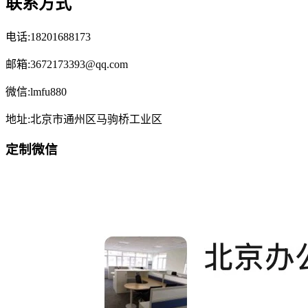
联系方式
电话:18201688173
邮箱:3672173393@qq.com
微信:lmfu880
地址:北京市通州区马驹桥工业区
定制微信