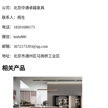
公司：北京中通卓越家具
联系人：杨生
电话：18201688173
微信：lmfu880
邮箱：3672173393@qq.com
地址：北京市通州区马驹桥工业区
相关产品