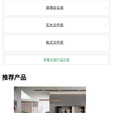
玻璃会议桌
实木文件柜
板式文件柜
查看全部产品分类
推荐产品