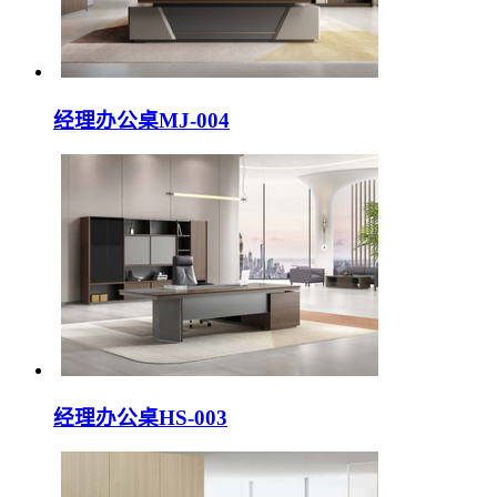
经理办公桌MJ-004
经理办公桌HS-003