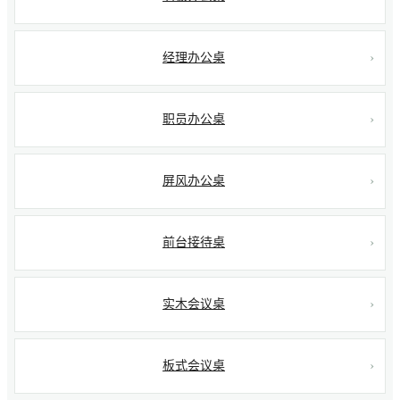
经理办公桌
职员办公桌
屏风办公桌
前台接待桌
实木会议桌
板式会议桌