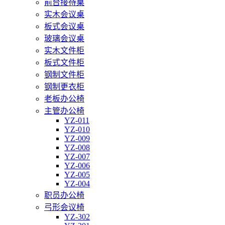
前台接待桌
实木会议桌
板式会议桌
玻璃会议桌
实木文件柜
板式文件柜
钢制文件柜
钢制更衣柜
老板办公椅
主管办公椅
YZ-011
YZ-010
YZ-009
YZ-008
YZ-007
YZ-006
YZ-005
YZ-004
职员办公椅
弓形会议椅
YZ-302